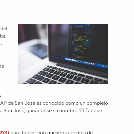
 del
 ha
s
as
s
ro SAP de San José es conocido como un complejo
s de San José, ganándose su nombre “El Tanque
274)
para hablar con nuestros agentes de