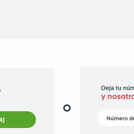
Deja tu núm
a
y nosotr
O
Phone number
4)