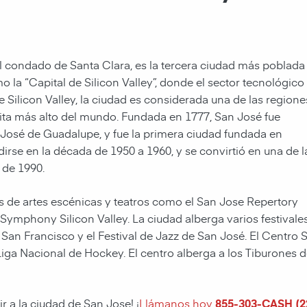
el condado de Santa Clara, es la tercera ciudad más poblada
 la “Capital de Silicon Valley”, donde el sector tecnológico
e Silicon Valley, la ciudad es considerada una de las regione
pita más alto del mundo. Fundada en 1777, San José fue
José de Guadalupe, y fue la primera ciudad fundada en
irse en la década de 1950 a 1960, y se convirtió en una de l
 de 1990.
 de artes escénicas y teatros como el San Jose Repertory
ymphony Silicon Valley. La ciudad alberga varios festivale
 San Francisco y el Festival de Jazz de San José. El Cent
 Liga Nacional de Hockey. El centro alberga a los Tiburone
r a la ciudad de San Jose! ¡
Llámanos hoy
855-303-CASH (2