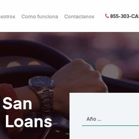
855-303-CA
sotros
Como funciona
Contactanos
 San
p Loans