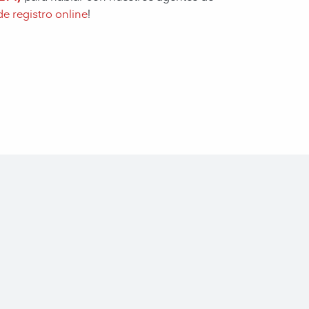
e registro online
!