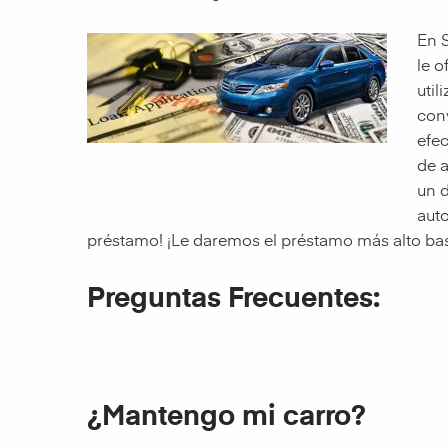
En S
le o
util
conv
efec
de a
un d
auto
préstamo! ¡Le daremos el préstamo más alto bas
Preguntas Frecuentes:
¿Mantengo mi carro?