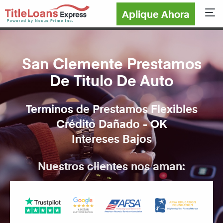
Aplique Ahora
Sho
San Clemente Prestamos
De Titulo De Auto
Terminos de Prestamos Flexibles
Crédito Dañado - OK
Intereses Bajos
Nuestros clientes nos aman: