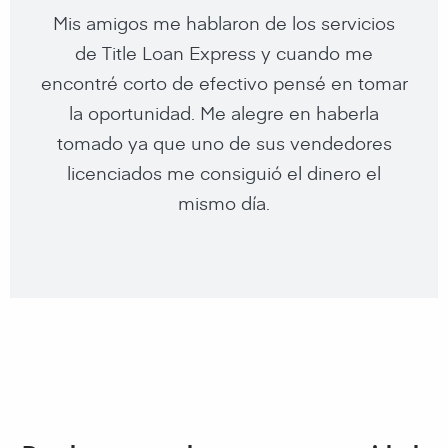
Tomamos un préstamo de titulo en nuestro
Nunca pensé que podía cualificar para un
Mis amigos me hablaron de los servicios
segundo auto para tener un poco de
de Title Loan Express y cuando me
préstamo, especialmente con esta
encontré corto de efectivo pensé en tomar
dinero extra en los días de fiesta. Gracias a
economía. Su compañía hizo milagros,
muchas gracias por ayudarme a mi y a mi
la oportunidad. Me alegre en haberla
Title Loan Express!
familia a tener una mejor calidad de vida.
tomado ya que uno de sus vendedores
licenciados me consiguió el dinero el
mismo día.