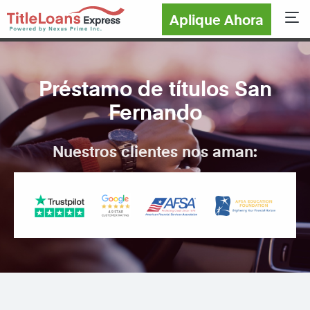
Aplique Ahora
Sho
Préstamo de títulos San
Fernando
Nuestros clientes nos aman: