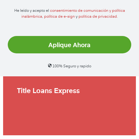
He leído y acepto el
consentimiento de comunicación y política
inalámbrica
,
política de e-sign
y
política de privacidad.
Aplique Ahora
100% Seguro y rapido
Title Loans Express