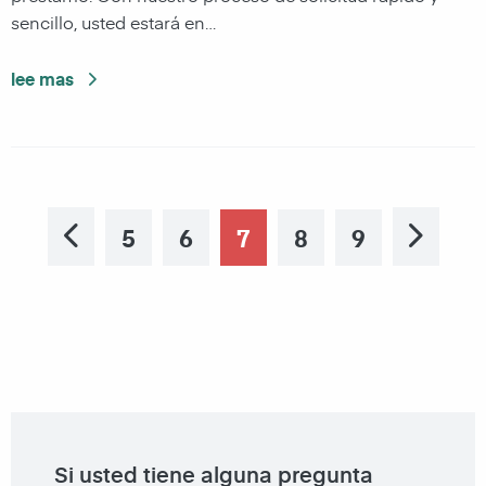
sencillo, usted estará en…
lee mas
5
6
7
8
9
Previous
Nex
Si usted tiene alguna pregunta