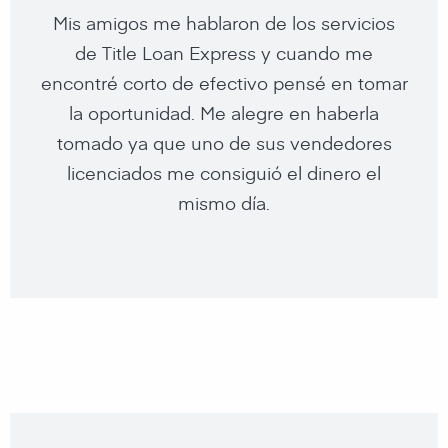
Tomamos un préstamo de titulo en nuestro
Nunca pensé que podía cualificar para un
Mis amigos me hablaron de los servicios
segundo auto para tener un poco de
de Title Loan Express y cuando me
préstamo, especialmente con esta
encontré corto de efectivo pensé en tomar
dinero extra en los días de fiesta. Gracias a
economía. Su compañía hizo milagros,
muchas gracias por ayudarme a mi y a mi
la oportunidad. Me alegre en haberla
Title Loan Express!
familia a tener una mejor calidad de vida.
tomado ya que uno de sus vendedores
licenciados me consiguió el dinero el
mismo día.