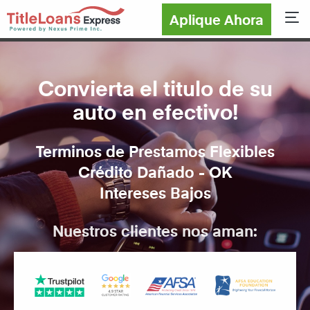
Aplique Ahora
Sho
Convierta el titulo de su
auto en efectivo!
Terminos de Prestamos Flexibles
Crédito Dañado - OK
Intereses Bajos
Nuestros clientes nos aman: