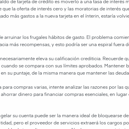
ldo de tarjeta de crédito es moverlo a una tasa de interés m
 que la oferta de interés cero y las moratorias de interés qu
do más gastos a la nueva tarjeta en el ínterin, estaría volv
de arruinar los frugales hábitos de gasto. El problema comi
cia más recompensas, y esto podría ser una espiral fuera de
 necesariamente eleva su calificación crediticia. Recuerde qu
dito cuando se compara con sus límites aprobados. Mantene
en su puntaje, de la misma manera que mantener las deudas 
a para compras varias, intente analizar las razones por las
ahorrar dinero para financiar compras esenciales, en lugar 
elar su cuenta puede ser la manera ideal de bloquearse de 
tidad, pero el proveedor de servicios extraerá los cargos po