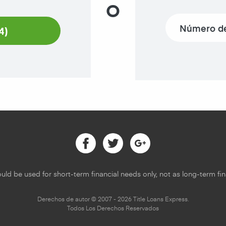
O
Phone number
4)
Facebook
Twitter
Google
uld be used for short-term financial needs only, not as long-term fina
Derechos de autor © 2007 - 2026 Title Loans Express.
Todos Los Derechos Reservados