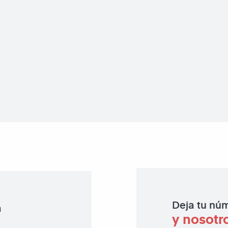
Deja tu núm
a
y nosotr