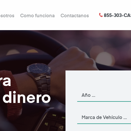
855-303-CA
sotros
Como funciona
Contactanos
ra
 dinero