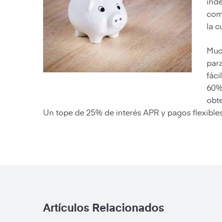
inde
comp
la 
Muc
para
fáci
60% 
obte
Un tope de 25% de interés APR y pagos flexibles
Artículos Relacionados