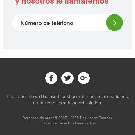
y nosotros le llamaremos
Phone number
Facebook
Twitter
Google
Title Loans should be used for short-term financial needs only,
not as long-term financial solution.
Derechos de autor © 2007 - 2026 Title Loans Express.
Todos Los Derechos Reservados