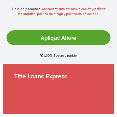
He leído y acepto el
consentimiento de comunicación y política
inalámbrica
,
política de e-sign
y
política de privacidad.
Aplique Ahora
100% Seguro y rapido
Title Loans Express