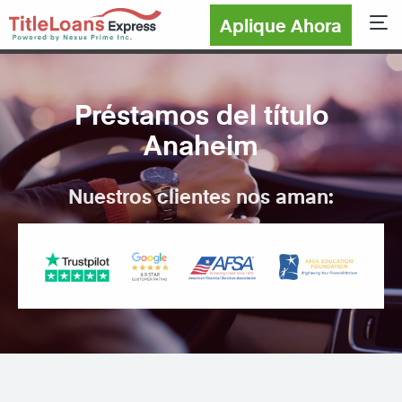
Aplique Ahora
Sho
Préstamos del título
Anaheim
Nuestros clientes nos aman: