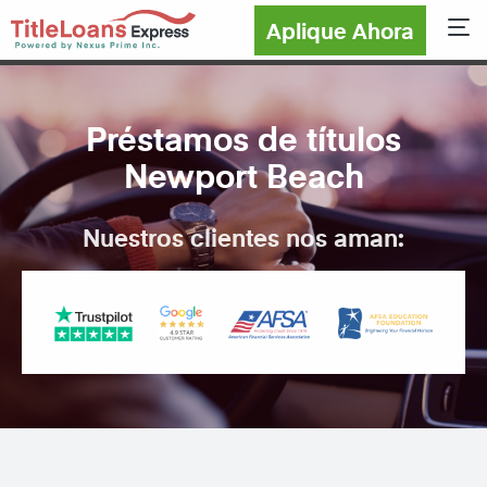
Aplique Ahora
Sho
Préstamos de títulos
Newport Beach
Nuestros clientes nos aman: