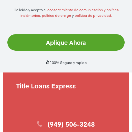
He leído y acepto el
consentimiento de comunicación y política
inalámbrica
,
política de e-sign
y
política de privacidad.
Aplique Ahora
100% Seguro y rapido
Title Loans Express
(949) 506-3248