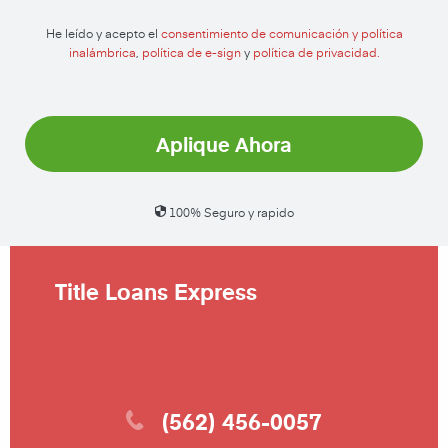
He leído y acepto el
consentimiento de comunicación y política
inalámbrica
,
política de e-sign
y
política de privacidad.
Aplique Ahora
100% Seguro y rapido
Title Loans Express
(562) 456-0057