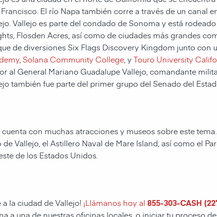
Francisco. El río Napa también corre a través de un canal en 
lejo. Vallejo es parte del condado de Sonoma y está rode
hts, Flosden Acres, así como de ciudades más grandes como 
que de diversiones Six Flags Discovery Kingdom junto con 
demy
,
Solana Community College
, y
Touro University Califo
r al General Mariano Guadalupe Vallejo, comandante militar, 
ejo también fue parte del primer grupo del Senado del Estad
, y cuenta con muchas atracciones y museos sobre este tema. L
de Vallejo, el Astillero Naval de Mare Island, así como el Pa
este de los Estados Unidos.
 a la ciudad de Vallejo!
¡Llámanos hoy al
855-303-CASH (22
 a una de nuestras oficinas locales, o iniciar tu proceso de