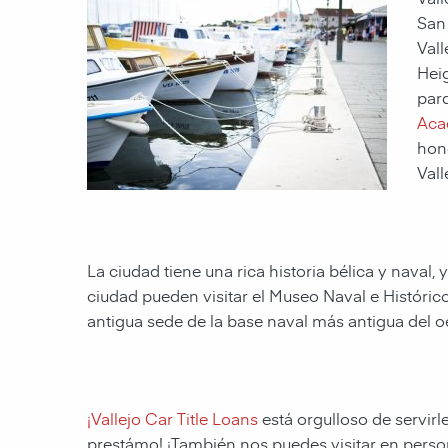
San 
Val
Heig
par
Aca
hono
Vall
La ciudad tiene una rica historia bélica y naval
ciudad pueden visitar el Museo Naval e Histórico 
antigua sede de la base naval más antigua del o
¡Vallejo Car Title Loans
está orgulloso de servirle
prestámo!
¡También nos puedes visitar en persona