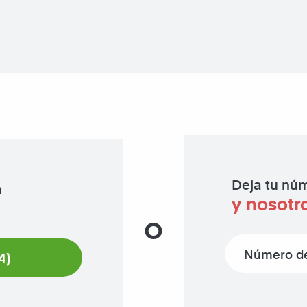
Deja tu núm
a
y nosotr
O
Phone number
4)