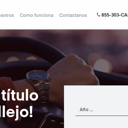
855-303-CA
sotros
Como funciona
Contactanos
título
lejo!