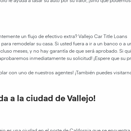
sólo le ayuda a tasar su auto por su valor, ¡sino que podemos
ntemente un flujo de efectivo extra? Vallejo Car Title Loans
ara remodelar su casa. Si usted fuera a ir a un banco o a una
luso meses, y no hay garantía de que será aprobado. Si qui
os aprobaremos inmediatamente su solicitud! ¡Espere que su 
blar con uno de nuestros agentes! ¡
También puedes visitarno
da a la ciudad de Vallejo!
ejo es una ciudad en el norte de California que se encuentra